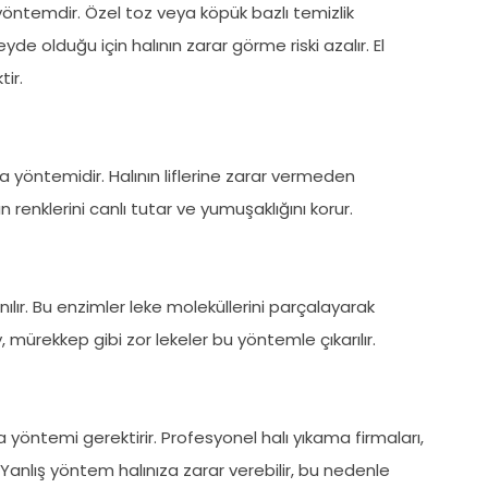
r yöntemdir. Özel toz veya köpük bazlı temizlik
de olduğu için halının zarar görme riski azalır. El
tir.
a yöntemidir. Halının liflerine zarar vermeden
renklerini canlı tutar ve yumuşaklığını korur.
anılır. Bu enzimler leke moleküllerini parçalayarak
 mürekkep gibi zor lekeler bu yöntemle çıkarılır.
kama yöntemi gerektirir. Profesyonel halı yıkama firmaları,
 Yanlış yöntem halınıza zarar verebilir, bu nedenle