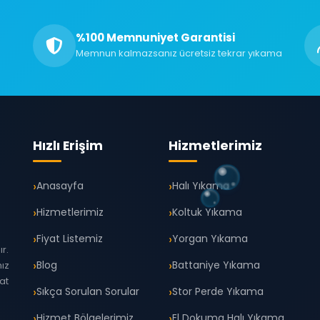
%100 Memnuniyet Garantisi
Memnun kalmazsanız ücretsiz tekrar yıkama
Hızlı Erişim
Hizmetlerimiz
Anasayfa
Halı Yıkama
Hizmetlerimiz
Koltuk Yıkama
Fiyat Listemiz
Yorgan Yıkama
r.
Blog
Battaniye Yıkama
mız
yat
Sıkça Sorulan Sorular
Stor Perde Yıkama
Hizmet Bölgelerimiz
El Dokuma Halı Yıkama