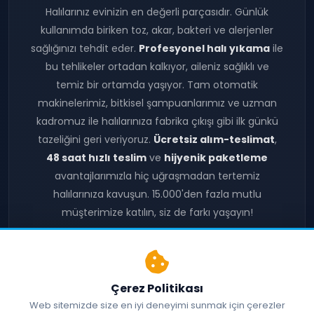
Halılarınız evinizin en değerli parçasıdır. Günlük
kullanımda biriken toz, akar, bakteri ve alerjenler
sağlığınızı tehdit eder.
Profesyonel halı yıkama
ile
bu tehlikeler ortadan kalkıyor, aileniz sağlıklı ve
temiz bir ortamda yaşıyor. Tam otomatik
makinelerimiz, bitkisel şampuanlarımız ve uzman
kadromuz ile halılarınıza fabrika çıkışı gibi ilk günkü
tazeliğini geri veriyoruz.
Ücretsiz alım-teslimat
,
48 saat hızlı teslim
ve
hijyenik paketleme
avantajlarımızla hiç uğraşmadan tertemiz
halılarınıza kavuşun. 15.000'den fazla mutlu
müşterimize katılın, siz de farkı yaşayın!
Foto Galerileri
Yaptığımız İşler
Çerez Politikası
Müşteri Yorumları
Fiyatlarımız
Web sitemizde size en iyi deneyimi sunmak için çerezler