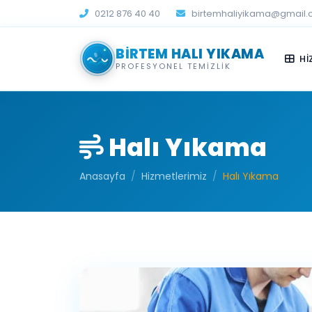
0212 876 40 40
birtemhaliyikama@gmail
BIRTEM HALI YIKAMA
Hİ
PROFESYONEL TEMIZLIK
Halı Yıkama
Anasayfa
Hizmetlerimiz
Halı Yıkama