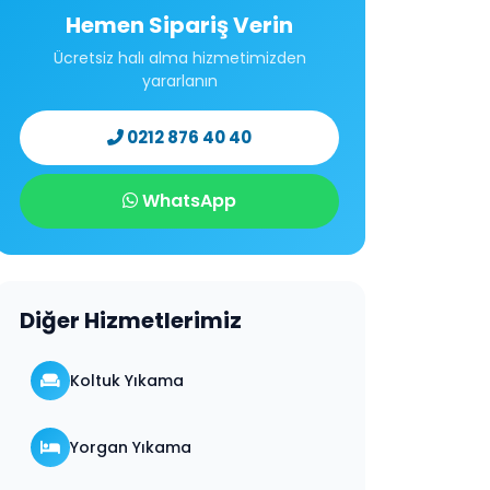
Hemen Sipariş Verin
Ücretsiz halı alma hizmetimizden
yararlanın
0212 876 40 40
WhatsApp
Diğer Hizmetlerimiz
Koltuk Yıkama
Yorgan Yıkama