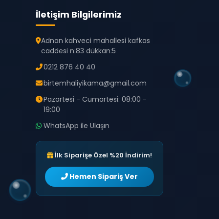
İletişim Bilgilerimiz
Adnan kahveci mahallesi kafkas
caddesi n:83 dükkan:5
0212 876 40 40
birtemhaliyikama@gmail.com
Pazartesi - Cumartesi: 08:00 -
19:00
WhatsApp ile Ulaşın
İlk Siparişe Özel %20 İndirim!
Hemen Sipariş Ver