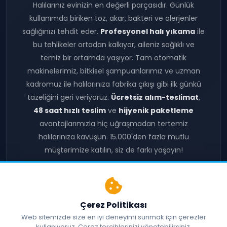
Halılarınız evinizin en değerli parçasıdır. Günlük
kullanımda biriken toz, akar, bakteri ve alerjenler
sağlığınızı tehdit eder.
Profesyonel halı yıkama
ile
bu tehlikeler ortadan kalkıyor, aileniz sağlıklı ve
temiz bir ortamda yaşıyor. Tam otomatik
makinelerimiz, bitkisel şampuanlarımız ve uzman
kadromuz ile halılarınıza fabrika çıkışı gibi ilk günkü
tazeliğini geri veriyoruz.
Ücretsiz alım-teslimat
,
48 saat hızlı teslim
ve
hijyenik paketleme
avantajlarımızla hiç uğraşmadan tertemiz
halılarınıza kavuşun. 15.000'den fazla mutlu
müşterimize katılın, siz de farkı yaşayın!
Foto Galerileri
Yaptığımız İşler
Çerez Politikası
Müşteri Yorumları
Fiyatlarımız
Web sitemizde size en iyi deneyimi sunmak için çerezler
kullanıyoruz. Çerez tercihlerinizi yönetebilirsiniz.