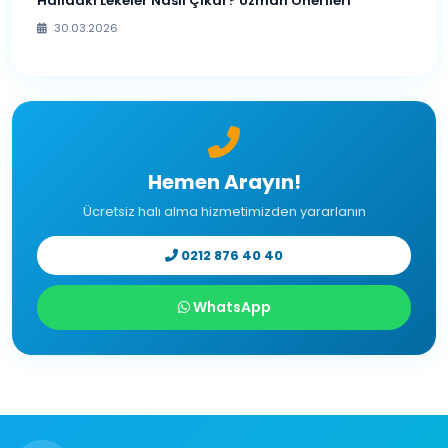
Halıdaki Lekeler Nasıl Çıkar? Uzman Önerileri
30.03.2026
Hemen Arayın!
Ücretsiz halı alma hizmetimizden yararlanın
0212 876 40 40
WhatsApp